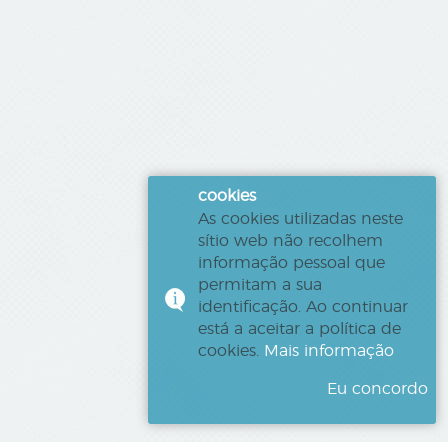
cookies
As cookies utilizadas neste
sítio web não recolhem
informação pessoal que
permitam a sua
identificação. Ao continuar
está a aceitar a política de
cookies.
Mais informação
Eu concordo