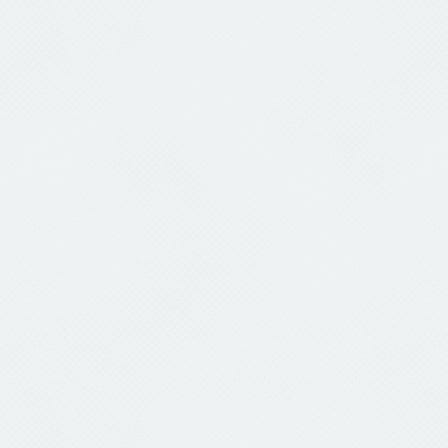
TODOS OS PROJETOS
keyword
pesquisa em título, resumo e descrição